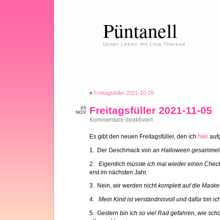
Püntanell
Unser Leben mit Lina-Theresa
«
Freitagsfüller 2021-10-29
Freitagsfüller 2021-11-05
05
NOV
für
Kommentare deaktiviert
Freitagsfüller
2021-
Es gibt den neuen Freitagsfüller, den ich
hier
aufg
11-
05
1. Der Geschmack von
an Halloween gesammelt
2.
Eigentlich müsste ich mal wieder einen Che
erst im nächsten Jahr.
3. Nein, wir werden nicht
komplett auf die Maske
4.
Mein Kind ist verständnisvoll und
dafür bin ic
5. Gestern
bin ich so viel Rad gefahren, wie sch