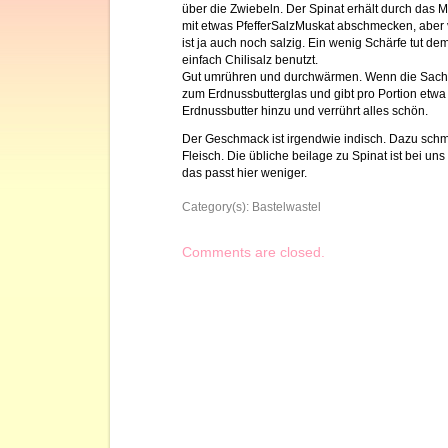
über die Zwiebeln. Der Spinat erhält durch das
mit etwas PfefferSalzMuskat abschmecken, aber v
ist ja auch noch salzig. Ein wenig Schärfe tut de
einfach Chilisalz benutzt.
Gut umrühren und durchwärmen. Wenn die Sache
zum Erdnussbutterglas und gibt pro Portion etwa 
Erdnussbutter hinzu und verrührt alles schön.
Der Geschmack ist irgendwie indisch. Dazu schm
Fleisch. Die übliche beilage zu Spinat ist bei un
das passt hier weniger.
Category(s):
Bastelwastel
Comments are closed.