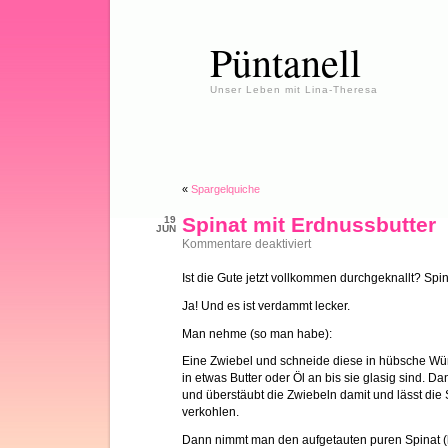
Püntanell
Unser Leben mit Lina-Theresa
«
Spargelquiche
Spinat mit Erdnussbutter
19
JUN
für
Kommentare deaktiviert
Spinat
mit
Ist die Gute jetzt vollkommen durchgeknallt?
Erdnussbutter
Ja! Und es ist verdammt lecker.
Man nehme (so man habe):
Eine Zwiebel und schneide diese in hübsche Wür
in etwas Butter oder Öl an bis sie glasig sind.
und überstäubt die Zwiebeln damit und lässt die 
verkohlen.
Dann nimmt man den aufgetauten puren Spinat (