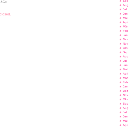
Sep
s&Co
Aug
Jul
Jun
closed.
Mai
Apr
Mär
Feb
Jan
Dez
Nov
Okt
Sep
Aug
Jul
Jun
Mai
Apr
Mär
Feb
Jan
Dez
Nov
Okt
Sep
Aug
Jul
Jun
Mai
Apr