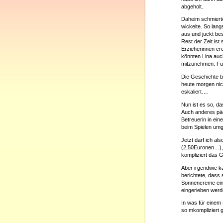
abgeholt.
Daheim schmierte
wickelte. So lang
aus und juckt bes
Rest der Zeit ist
Erzieherinnen cre
könnten Lina auch
mitzunehmen. Für
Die Geschichte b
heute morgen nich
eskaliert….
Nun ist es so, d
Auch anderes päd
Betreuerin in ei
beim Spielen umg
Jetzt darf ich al
(2,50Euronen…), 
kompliziert das 
Aber irgendwie k
berichtete, dass 
Sonnencreme eing
eingerieben werd
In was für einem
so mkompliziert 