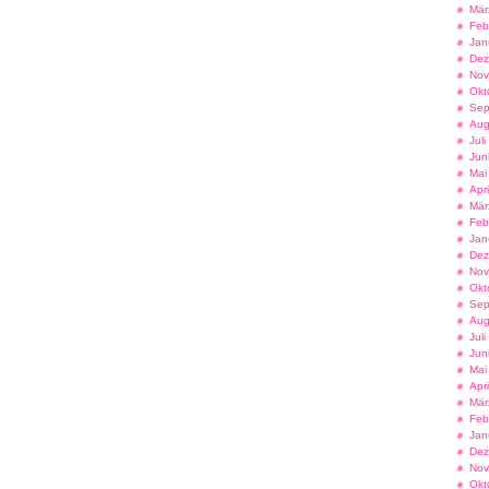
Mär
Feb
Jan
Dez
Nov
Okt
Sep
Aug
Jul
Jun
Mai
Apr
Mär
Feb
Jan
Dez
Nov
Okt
Sep
Aug
Jul
Jun
Mai
Apr
Mär
Feb
Jan
Dez
Nov
Okt