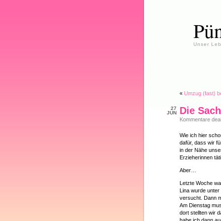
Pün
Unser Leb
«
Umzug (fast) b
Die Sach
27
JUN
Kommentare deakt
Wie ich hier sch
dafür, dass wir f
in der Nähe unse
Erzieherinnen täti
Aber…
Letzte Woche war
Lina wurde unter 
versucht. Dann m
Am Dienstag muss
dort stellten wir
habe ich dann au