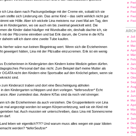
Fre
Fre
 ich Lina dann nach Packungsbeilage mit der Creme ein, sobald ich sie
Fre
sam stellte sich Linderung ein. Das arme Kind – das sieht wirklich nicht gut
Fre
timmt wie Hölle. Aber ich wickele Lina meistens nur zwei Mal am Tag, den
Fre
 sie im Kindergarten, wo sie auch ein bis zweimal gewickelt wird. Die
men die Kinder dabei häufiger mit Wundsalbe ein, deshalb dachte ich, sie
ARCH
 mit der Pilzcreme einreiben und bat Erik darum, die Creme in die KiTa
Jul
 daheim will ich dann eine zweite Tube kaufen.
Jun
Mai
is hierher wäre nun keinen Blogeintrag wert. Wenn sich die Erzieherinnen
Apr
t geweigert hätten, Lina mit der Pilzsalbe einzucremen. Erik ist ein wenig
Mär
Feb
ass Erzieherinnen in Kindergärten den Kindern keine Medizin geben dürfen.
Jan
agogisches Personal darf das nicht. Zum Beispiel darf meine Mutter als
Dez
ner OGATA nicht den Kindern eine Sportsalbe auf den Knöchel geben, wenn sie
Nov
eknickt sind.
Okt
Sep
so zum Kinderarzt traben und dort eine Bescheinigung abholen
Aug
in den Kindergarten schleppen und dort vorlegen. *tieferseufzer* Echt
Jul
Ganze. Aber zumindest das. Andere KiTas sind da noch viel strenger.
Jun
Mai
ann ich die Erzieherinnen da auch verstehen. Die Gruppenleiterin von Lina
Apr
sie mal angezeigt worden ist wegen Körperverletzung, weil sie ein Kind mit
Mär
erieben hat. Auch mussten wir unterschreiben, dass Lina mit Sonnencreme
Feb
en darf.
Jan
Dez
 Land leben wir eigentlich?!?!? Und warum muss alles wegen ein paar Idioten
Nov
gemacht werden? *tieferSeufzer*
Okt