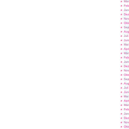
Mär
Feb
Jan
Dez
Nov
Okt
Sep
Aug
Jul
Jun
Mai
Apr
Mär
Feb
Jan
Dez
Nov
Okt
Sep
Aug
Jul
Jun
Mai
Apr
Mär
Feb
Jan
Dez
Nov
Okt