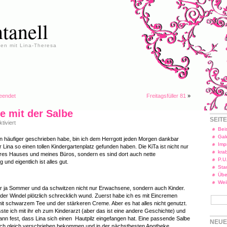
tanell
en mit Lina-Theresa
eendet
Freitagsfüller 81
»
e mit der Salbe
SEIT
für
iviert
Die
Beis
Sache
Gal
on häufiger geschrieben habe, bin ich dem Herrgott jeden Morgen dankbar
mit
Imp
ür Lina so einen tollen Kindergartenplatz gefunden haben. Die KiTa ist nicht nur
der
kra
res Hauses und meines Büros, sondern es sind dort auch nette
Salbe
P.U
g und eigentlich ist alles gut.
Star
Übe
Wei
 ja Sommer und da schwitzen nicht nur Erwachsene, sondern auch Kinder.
der Windel plötzlich schrecklich wund. Zuerst habe ich es mit Eincremen
it schwarzem Tee und der stärkeren Creme. Aber es hat alles nicht genutzt.
te ich mit ihr eh zum Kinderarzt (aber das ist eine andere Geschichte) und
 dann fest, dass Lina sich einen Hautpilz eingefangen hat. Eine passende Salbe
NEUE
ch gleich verschrieben bekommen und in der nächstbesten Apotheke