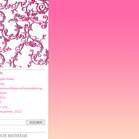
EN
piel-Seite
erie
ressum/Datenschutzerklärung
bbeln
.P.S.
t
r uns
hnachten 2012
STE BEITRÄGE