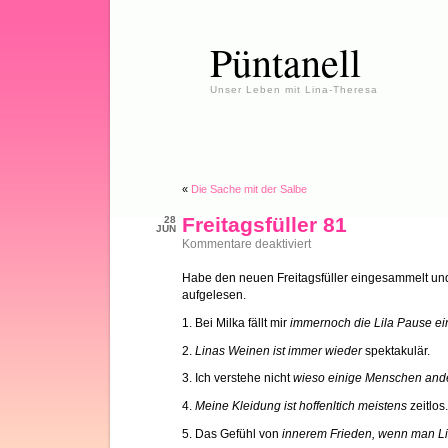
Püntanell
Unser Leben mit Lina-Theresa
«
Die Sache mit der Salbe
Freitagsfüller 81
28
JUN
für
Kommentare deaktiviert
Freitagsfüller
81
Habe den neuen Freitagsfüller eingesammelt und
aufgelesen.
1. Bei Milka fällt mir
immernoch die Lila Pause ein
2.
Linas Weinen ist immer wieder
spektakulär.
3. Ich verstehe nicht
wieso einige Menschen and
4.
Meine Kleidung ist hoffenltich meistens
zeitlos.
5. Das Gefühl von
innerem Frieden, wenn man Li