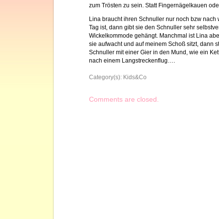
zum Trösten zu sein. Statt Fingernägelkauen od
Lina braucht ihren Schnuller nur noch bzw nach
Tag ist, dann gibt sie den Schnuller sehr selbstv
Wickelkommode gehängt. Manchmal ist Lina aber
sie aufwacht und auf meinem Schoß sitzt, dann s
Schnuller mit einer Gier in den Mund, wie ein Ket
nach einem Langstreckenflug….
Category(s):
Kids&Co
Comments are closed.