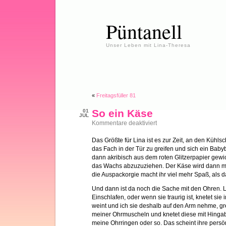
Püntanell
Unser Leben mit Lina-Theresa
«
Freitagsfüller 81
So ein Käse
01
JUL
für
Kommentare deaktiviert
So
ein
Das Größte für Lina ist es zur Zeit, an den Kühls
Käse
das Fach in der Tür zu greifen und sich ein Baby
dann akribisch aus dem roten Glitzerpapier gew
das Wachs abzuzuziehen. Der Käse wird dann mit
die Auspackorgie macht ihr viel mehr Spaß, als d
Und dann ist da noch die Sache mit den Ohren. L
Einschlafen, oder wenn sie traurig ist, knetet s
weint und ich sie deshalb auf den Arm nehme, grei
meiner Ohrmuscheln und knetet diese mit Hingabe
meine Ohrringen oder so. Das scheint ihre pers