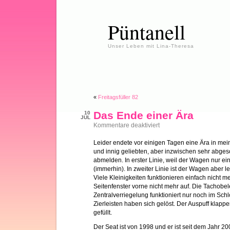
Püntanell
Unser Leben mit Lina-Theresa
«
Freitagsfüller 82
Das Ende einer Ära
10
JUL
für
Kommentare deaktiviert
Das
Ende
Leider endete vor einigen Tagen eine Ära in me
einer
und innig geliebten, aber inzwischen sehr abg
Ära
abmelden. In erster Linie, weil der Wagen nur ei
(immerhin). In zweiter Linie ist der Wagen aber l
Viele Kleinigkeiten funktionieren einfach nicht me
Seitenfenster vorne nicht mehr auf. Die Tachobel
Zentralverriegelung funktioniert nur noch im Schl
Zierleisten haben sich gelöst. Der Auspuff klappe
gefüllt.
Der Seat ist von 1998 und er ist seit dem Jahr 2