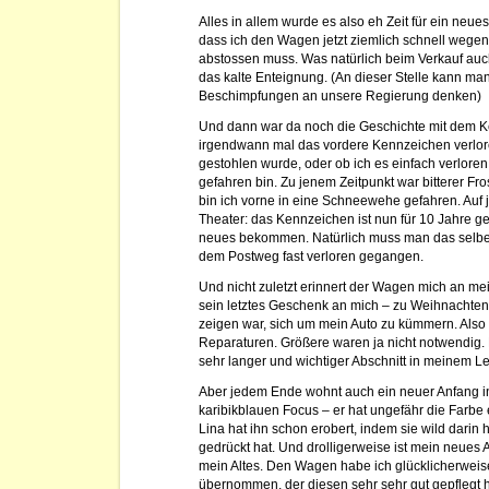
Alles in allem wurde es also eh Zeit für ein neues
dass ich den Wagen jetzt ziemlich schnell wege
abstossen muss. Was natürlich beim Verkauf auch 
das kalte Enteignung. (An dieser Stelle kann ma
Beschimpfungen an unsere Regierung denken)
Und dann war da noch die Geschichte mit dem 
irgendwann mal das vordere Kennzeichen verloren
gestohlen wurde, oder ob ich es einfach verlore
gefahren bin. Zu jenem Zeitpunkt war bitterer F
bin ich vorne in eine Schneewehe gefahren. Auf j
Theater: das Kennzeichen ist nun für 10 Jahre ge
neues bekommen. Natürlich muss man das selber
dem Postweg fast verloren gegangen.
Und nicht zuletzt erinnert der Wagen mich an me
sein letztes Geschenk an mich – zu Weihnachten.
zeigen war, sich um mein Auto zu kümmern. Also
Reparaturen. Größere waren ja nicht notwendig. 
sehr langer und wichtiger Abschnitt in meinem 
Aber jedem Ende wohnt auch ein neuer Anfang in
karibikblauen Focus – er hat ungefähr die Farbe
Lina hat ihn schon erobert, indem sie wild darin
gedrückt hat. Und drolligerweise ist mein neues A
mein Altes. Den Wagen habe ich glücklicherwei
übernommen, der diesen sehr sehr gut gepflegt h