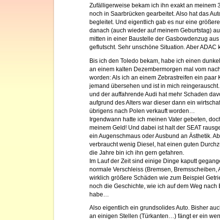
Zufälligerweise bekam ich ihn exakt an meinem 
noch in Saarbrücken gearbeitet. Also hat das Aut
begleitet. Und eigentlich gab es nur eine größere
danach (auch wieder auf meinem Geburtstag) 
mitten in einer Baustelle der Gasbowdenzug au
geflutscht. Sehr unschöne Situation. Aber ADAC k
Bis ich den Toledo bekam, habe ich einen dunkel
an einem kalten Dezembermorgen mal vom nachfo
worden: Als ich an einem Zebrastreifen ein paar 
jemand übersehen und ist in mich reingerauscht. 
und der auffahrende Audi hat mehr Schaden davo
aufgrund des Alters war dieser dann ein wirtscha
übrigens nach Polen verkauft worden…
Irgendwann hatte ich meinen Vater gebeten, doch
meinem Geld! Und dabei ist halt der SEAT raus
ein Augenschmaus oder Ausbund an Ästhetik. Abe
verbraucht wenig Diesel, hat einen guten Durch
die Jahre bin ich ihn gern gefahren.
Im Lauf der Zeit sind einige Dinge kaputt gegan
normale Verschleiss (Bremsen, Bremsscheiben,
wirklich größere Schäden wie zum Beispiel Getri
noch die Geschichte, wie ich auf dem Weg nach B
habe…
Also eigentlich ein grundsolides Auto. Bisher auch
an einigen Stellen (Türkanten…) fängt er ein wen