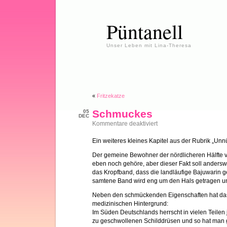
Püntanell
Unser Leben mit Lina-Theresa
«
Fritzekatze
Schmuckes
05
DEC
für
Kommentare deaktiviert
Schmuckes
Ein weiteres kleines Kapitel aus der Rubrik „Unn
Der gemeine Bewohner der nördlicheren Hälfte v
eben noch gehöre, aber dieser Fakt soll andersw
das Kropfband, dass die landläufige Bajuwarin ger
samtene Band wird eng um den Hals getragen und 
Neben den schmückenden Eigenschaften hat da
medizinischen Hintergrund:
Im Süden Deutschlands herrscht in vielen Teilen
zu geschwollenen Schilddrüsen und so hat man gl