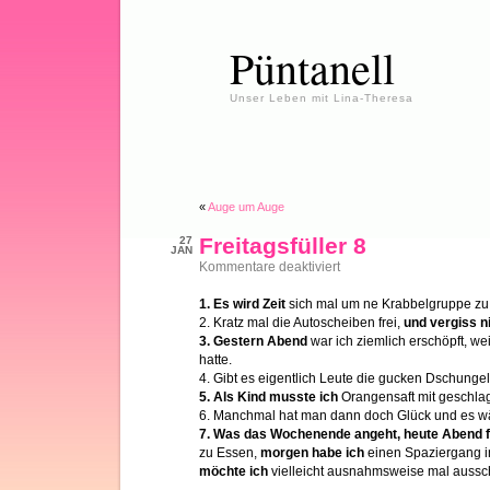
Püntanell
Unser Leben mit Lina-Theresa
«
Auge um Auge
Freitagsfüller 8
27
JAN
für
Kommentare deaktiviert
Freitagsfüller
8
1. Es wird Zeit
sich mal um ne Krabbelgruppe z
2. Kratz mal die Autoscheiben frei,
und vergiss n
3. Gestern Abend
war ich ziemlich erschöpft, w
hatte.
4. Gibt es eigentlich Leute die gucken Dschung
5. Als Kind musste ich
Orangensaft mit geschlag
6. Manchmal hat man dann doch Glück und es w
7. Was das Wochenende angeht, heute Abend f
zu Essen,
morgen habe ich
einen Spaziergang 
möchte ich
vielleicht ausnahmsweise mal aussc