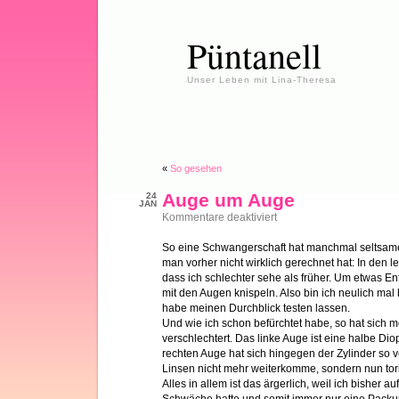
Püntanell
Unser Leben mit Lina-Theresa
«
So gesehen
Auge um Auge
24
JAN
für
Kommentare deaktiviert
Auge
um
So eine Schwangerschaft hat manchmal seltsam
Auge
man vorher nicht wirklich gerechnet hat: In den l
dass ich schlechter sehe als früher. Um etwas Entf
mit den Augen knispeln. Also bin ich neulich ma
habe meinen Durchblick testen lassen.
Und wie ich schon befürchtet habe, so hat sich 
verschlechtert. Das linke Auge ist eine halbe Dio
rechten Auge hat sich hingegen der Zylinder so v
Linsen nicht mehr weiterkomme, sondern nun tor
Alles in allem ist das ärgerlich, weil ich bisher 