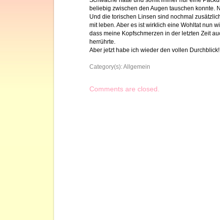
Schwäche hatte und somit immer nur eine Packu
beliebig zwischen den Augen tauschen konnte. N
Und die torischen Linsen sind nochmal zusätzlich 
mit leben. Aber es ist wirklich eine Wohltat nun 
dass meine Kopfschmerzen in der letzten Zeit a
herrührte.
Aber jetzt habe ich wieder den vollen Durchblick!
Category(s):
Allgemein
Comments are closed.