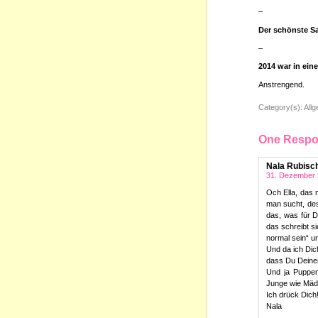
–
Der schönste S
–
2014 war in ei
Anstrengend.
Category(s):
All
One Respon
Nala Rubisc
31. Dezember 
Och Ella, das 
man sucht, des
das, was für Di
das schreibt si
normal sein“ un
Und da ich Dic
dass Du Deinen
Und ja Puppen
Junge wie Mädc
Ich drück Dich
Nala