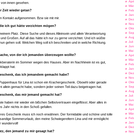
Apr
o von innen gesehen.
Mär
r Zeit wieder getan?
Feb
Jan
en Kontakt aufgenommen. Bzw sie mit mir.
Dez
Nov
 die ich gut hätte verzichten mögen?
Okt
Sep
einem Platz. Diese Suche und dieses Alleinsein und allein Verantwortung
Aug
 und Großen. Auf all das hätte ich nur zu gerne verzichtet. Und ich wüßte
Jul
nun gehen soll. Welchen Weg soll ich beschreiten und in welche Richtung.
Jun
Mai
Sache, von der ich jemanden überzeugen wollte?
Apr
Mär
ankberaterin im Sommer wegen des Hauses. Aber im Nachhinein ist es gut,
Feb
klappt hat.
Jan
Dez
eschenk, das ich jemandem gemacht habe?
Nov
Okt
Puppenhaus für Lina ist schon ein Krachergeschenk. Obowhl oder gerade
Sep
icht allein gemacht habe, sondern jeder seinen Teil dazu beigetragen hat.
Aug
eschenk, das mir jemand gemacht hat?
Jul
Jun
e haben mir wieder ein bißchen Selbstvertrauen eingeflösst. Aber alles in
Mai
ses Jahr nichts in den Schoß gefallen.
Apr
Mär
res Geschenk muss ich noch erwähnen. Der formidable und schöne und tolle
Feb
sandige Sommerurlaub, den meine Schwiegereltern Lina und mir ermöglicht
Jan
r wundervoll!
Dez
tz, den jemand zu mir gesagt hat?
Nov