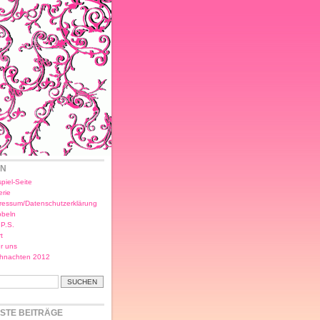
EN
piel-Seite
erie
ressum/Datenschutzerklärung
bbeln
.P.S.
t
r uns
hnachten 2012
STE BEITRÄGE