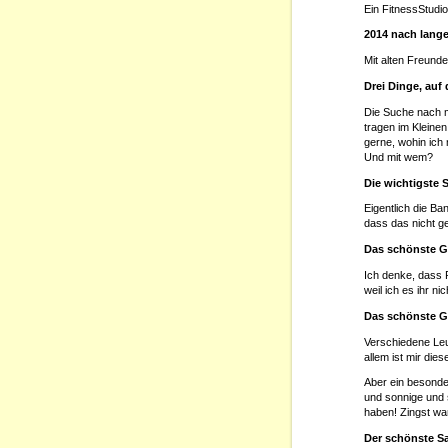
Ein FitnessStudi
2014 nach lange
Mit alten Freund
Drei Dinge, auf
Die Suche nach m
tragen im Kleinen
gerne, wohin ich 
Und mit wem?
Die wichtigste 
Eigentlich die B
dass das nicht ge
Das schönste G
Ich denke, dass 
weil ich es ihr n
Das schönste G
Verschiedene Leut
allem ist mir die
Aber ein besonde
und sonnige und 
haben! Zingst wa
Der schönste Sa