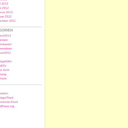
il 2012
z 2012
ruar 2012
uar 2012
ember 2011
GORIEN
ent2012
gemein
telwastel
serwisser
sum2012
tagsfüller
s&Co
as Sicht
nung
chteln
elden
trags-Feed
mentar-Feed
dPress.org