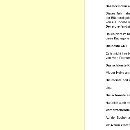
Das beeindruck
Dieses Jahr habe
der Bücherei gel
von A.J.Jacobs u
Der ergreifends
Da ich nicht im 
diese Kathegorie
Die beste CD?
Es ist nicht ihr
von Miss Platnum 
Das schönste K
Mit der Heike an
Die meiste Zeit
Lina!
Die schönste Ze
Natürlich auch mi
Vorherrschende
Auf der Suche na
2014 zum erste