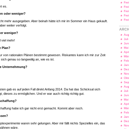
Fre
rt es.
Fre
Fre
n oder weniger?
Fre
Fre
cht mehr ausgegeben. Aber beinah hätte ich mir im Sommer ein Haus gekauft.
aber weiter verfolgt.
ARCH
er weniger?
Aug
Jul
 viel mehr!
Jun
e Plan?
Mai
Apr
nur von rationalen Plänen bestimmt gewesen. Riskantes kann ich mir zur Zeit
Mär
t sich genau so langweilig an, wie es ist.
Feb
Jan
ste Unternehmung?
Dez
Nov
Okt
Sep
Aug
en gab es auf jeden Fall direkt Anfang 2014. Da hat das Schicksal sich
Jul
gt, dieses zu ermöglichen. Und er war auch richtig richtig gut.
Jun
Mai
nschaffung?
Apr
Mär
chaffung habe ich gar nicht erst gemacht. Kommt aber noch.
Feb
ssen?
Jan
Dez
texperimente waren sehr gelungen. Aber mir fällt nichts Spezielles ein, das
Nov
wähnen wäre.