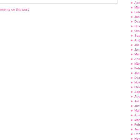
Apr
Mär
ments on this post.
Feb
Jan
Dez
Nov
Okt
Sep
Aug
Jul
Jun
Mai
Apr
Mär
Feb
Jan
Dez
Nov
Okt
Sep
Aug
Jul
Jun
Mai
Apr
Mär
Feb
Jan
Dez
Nov