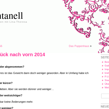
tanell
en mit Lina-Theresa
56
Das Puppenhaus
»
rück nach vorn 2014
SEIT
Beis
Gal
der abgenommen?
Imp
res ist das Gewicht dann doch weniger geworden. Aber in Umfang habe ich
kra
.
P.U
Star
er kürzer?
Übe
Wei
blieben. Aber sie werden dünner und weniger…
der weitsichtiger?
enbar keine Änderungen mehr.
NEUE
r weniger?