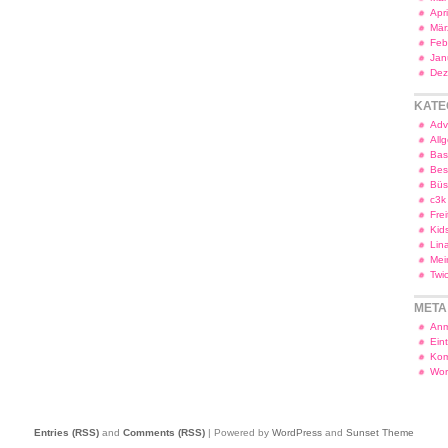
Apr
Mär
Feb
Jan
Dez
KATE
Adv
All
Bas
Bes
Bü
c3k
Frei
Kid
Lin
Mei
Twi
META
Anm
Ein
Kom
Wor
Entries (RSS)
and
Comments (RSS)
| Powered by
WordPress
and
Sunset Theme