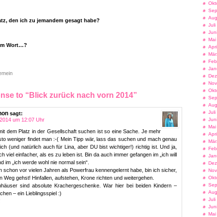
Okt
Sep
Aug
atz, den ich zu jemandem gesagt habe?
Jul
Jun
Mai
nem Wort…?
Apr
Mär
Feb
Jan
gemein
Dez
Nov
Okt
se to “Blick zurück nach vorn 2014”
Sep
Aug
Jul
hon
sagt:
Jun
2014 um 12:07 Uhr
Mai
mit dem Platz in der Gesellschaft suchen ist so eine Sache. Je mehr
Apr
to weniger findet man :-( Mein Tipp wär, lass das suchen und mach genau
Mär
ch (und natürlich auch für Lina, aber DU bist wichtiger!) richtig ist. Und ja,
Feb
ch viel einfacher, als es zu leben ist. Bin da auch immer gefangen im „ich will
Jan
d im „ich werde wohl nie normal sein“.
Dez
h schon vor vielen Jahren als Powerfrau kennengelernt habe, bin ich sicher,
Nov
Okt
 Weg gehst! Hinfallen, aufstehen, Krone richten und weitergehen.
Sep
häuser sind absolute Krachergeschenke. War hier bei beiden Kindern –
Aug
hen – ein Lieblingsspiel :)
Jul
!
Jun
Mai