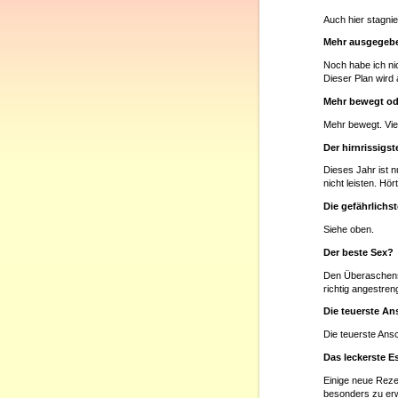
Auch hier stagnie
Mehr ausgegebe
Noch habe ich ni
Dieser Plan wird 
Mehr bewegt od
Mehr bewegt. Viel
Der hirnrissigst
Dieses Jahr ist 
nicht leisten. Hör
Die gefährlich
Siehe oben.
Der beste Sex?
Den Überaschenst
richtig angestren
Die teuerste A
Die teuerste Ans
Das leckerste E
Einige neue Rezep
besonders zu er