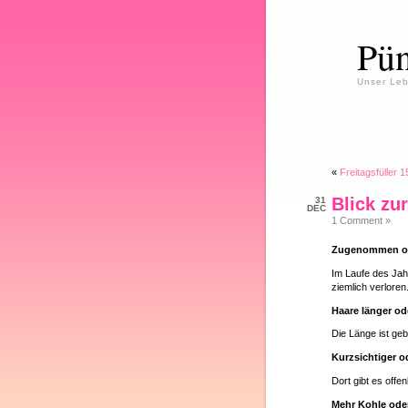
Pün
Unser Leb
«
Freitagsfüller 1
Blick zu
31
DEC
1 Comment »
Zugenommen o
Im Laufe des Jah
ziemlich verloren
Haare länger od
Die Länge ist ge
Kurzsichtiger o
Dort gibt es off
Mehr Kohle ode