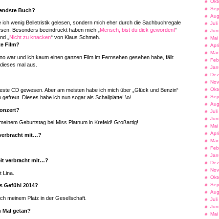
Okt
Sep
endste Buch?
Aug
 ich wenig Belletristik gelesen, sondern mich eher durch die Sachbuchregale
Jul
esen. Besonders beeindruckt haben mich „
Mensch, bist du dick geworden!
“
Jun
nd „
Nicht zu knacken
“ von Klaus Schmeh.
Mai
te Film?
Apr
Mär
Kino war und ich kaum einen ganzen Film im Fernsehen gesehen habe, fällt
Feb
 dieses mal aus.
Jan
Dez
Nov
Okt
e beste CD gewesen. Aber am meisten habe ich mich über „Glück und Benzin“
Sep
gefreut. Dieses habe ich nun sogar als Schallplatte! \o/
Aug
onzert?
Jul
Jun
 meinem Geburtstag bei Miss Platnum in Krefeld! Großartig!
Mai
Apr
 verbracht mit…?
Mär
Feb
Jan
it verbracht mit…?
Dez
Nov
t Lina.
Okt
Sep
s Gefühl 2014?
Aug
ch meinem Platz in der Gesellschaft.
Jul
Jun
n Mal getan?
Mai