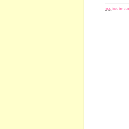
feed for com
RSS