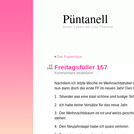
Püntanell
Unser Leben mit Lina-Theresa
«
Das Puppenhaus
Freitagsfüller 157
02
JAN
für
Kommentare deaktiviert
Freitagsfüller
157
Nachdem ich letzte Woche im Weihnachtstrubel de
nun dann doch der erste FF im neuen Jahr! Den
1. Silvester war
eine total schöne und lustige Teh
2.
Ich habe keine
Vorsätze für das neue Jahr.
3. Der Weihnachtsbaum
ist rot und weiss gesch
stehen
.
4.
Den Neujahrstage habe ich quasi
verloren.