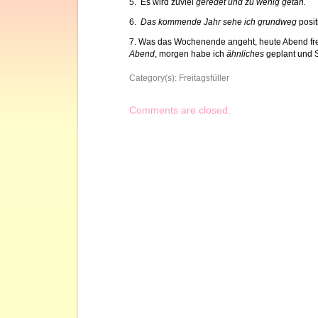
5. Es wird zuviel
geredet und zu wenig getan.
6.
Das kommende Jahr sehe ich grundweg
posit
7. Was das Wochenende angeht, heute Abend fre
Abend
, morgen habe ich
ähnliches
geplant und 
Category(s):
Freitagsfüller
Comments are closed.