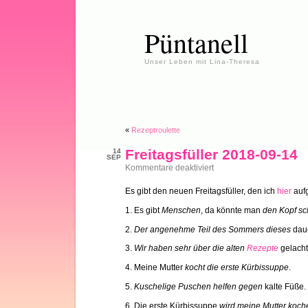
Püntanell
Unser Leben mit Lina-Theresa
«
Rezeptroulette
Freitagsfüller 2018-09-14
14
SEP
für
Kommentare deaktiviert
Freitagsfüller
2018-
Es gibt den neuen Freitagsfüller, den ich
hier
aufg
09-
14
1. Es gibt
Menschen
, da könnte man
den Kopf sch
2.
Der angenehme Teil des Sommers dieses
dau
3.
Wir haben sehr über die alten
Rezepte
gelacht
4. Meine Mutter
kocht die erste Kürbissuppe
.
5.
Kuschelige Puschen helfen gegen
kalte Füße.
6. Die erste Kürbissuppe
wird meine Mutter koch