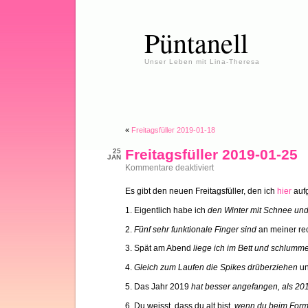
Püntanell
Unser Leben mit Lina-Theresa
«
Freitagsfüller 2019-01-18
Freitagsfüller 2019-01-25
25
JAN
für
Kommentare deaktiviert
Freitagsfüller
2019-
Es gibt den neuen Freitagsfüller, den ich
hier
aufg
01-
25
1. Eigentlich habe ich
den Winter mit Schnee und 
2.
Fünf sehr funktionale Finger sind
an meiner re
3. Spät am Abend
liege ich im Bett und schlummer
4.
Gleich zum Laufen die Spikes drüberziehen
un
5. Das Jahr 2019
hat besser angefangen, als 201
6. Du weisst, dass du alt bist
, wenn du beim Form