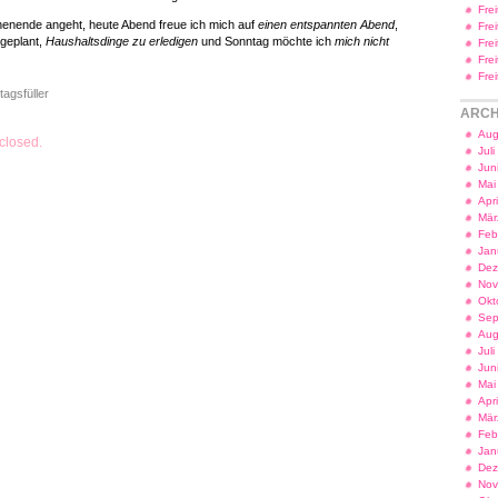
Fre
enende angeht, heute Abend freue ich mich auf
einen entspannten Abend
,
Fre
geplant,
Haushaltsdinge zu erledigen
und Sonntag möchte ich
mich nicht
Fre
Fre
Fre
tagsfüller
ARCH
Aug
closed.
Jul
Jun
Mai
Apr
Mär
Feb
Jan
Dez
Nov
Okt
Sep
Aug
Jul
Jun
Mai
Apr
Mär
Feb
Jan
Dez
Nov