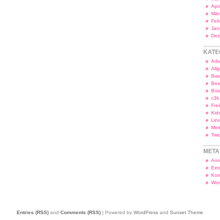
Apr
Mär
Feb
Jan
Dez
KATE
Adv
All
Bas
Bes
Bü
c3k
Frei
Kid
Lin
Mei
Twi
META
Anm
Ein
Kom
Wor
Entries (RSS)
and
Comments (RSS)
| Powered by
WordPress
and
Sunset Theme