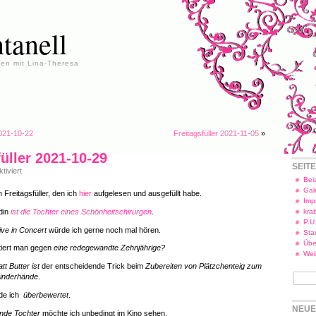
tanell
en mit Lina-Theresa
2021-10-22
Freitagsfüller 2021-11-05
»
füller 2021-10-29
SEIT
für
iviert
Freitagsfüller
Beis
2021-
Gal
 Freitagsfüller, den ich
hier
aufgelesen und ausgefüllt habe.
10-
Imp
29
din
ist die Tochter eines Schönheitschirurgen
.
kra
P.U
ive in Concert
würde ich gerne noch mal hören.
Star
Übe
iert man gegen
eine redegewandte Zehnjährige?
Wei
tt Butter ist
der entscheidende Trick beim
Zubereiten von Plätzchenteig zum
Kinderhände
.
nde ich
überbewertet
.
NEUE
rnde Tochter
möchte ich unbedingt im Kino sehen.