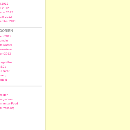
il 2012
z 2012
ruar 2012
uar 2012
ember 2011
GORIEN
ent2012
gemein
telwastel
serwisser
sum2012
tagsfüller
s&Co
as Sicht
nung
chteln
elden
trags-Feed
mentar-Feed
dPress.org