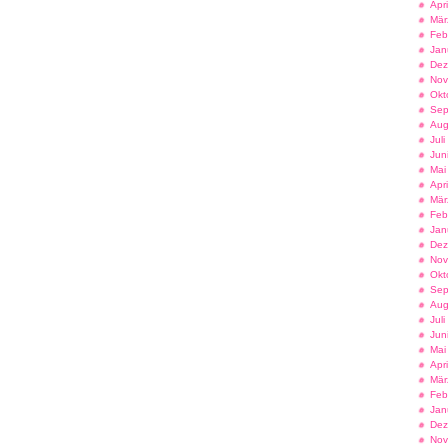
Apr
Mär
Feb
Jan
Dez
Nov
Okt
Sep
Aug
Jul
Jun
Mai
Apr
Mär
Feb
Jan
Dez
Nov
Okt
Sep
Aug
Jul
Jun
Mai
Apr
Mär
Feb
Jan
Dez
Nov