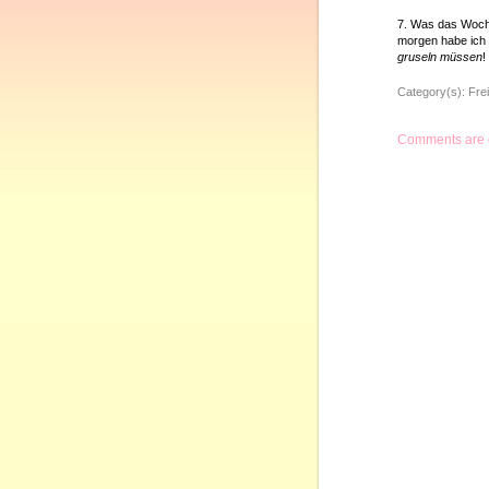
7. Was das Woch
morgen habe ich 
gruseln müssen
!
Category(s):
Frei
Comments are 