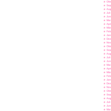
Okt
Sep
Aug
Jul
Jun
Mai
Apr
Mär
Feb
Jan
Dez
Nov
Okt
Sep
Aug
Jul
Jun
Mai
Apr
Mär
Feb
Jan
Dez
Nov
Okt
Sep
Aug
Jul
Jun
Mai