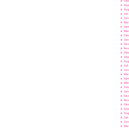
Okt
Sep
Aug
Jul
Jun
Mai
Apr
Mär
Feb
Jan
Dez
Nov
Okt
Sep
Aug
Jul
Jun
Mai
Apr
Mär
Feb
Jan
Dez
Nov
Okt
Sep
Aug
Jul
Jun
Mai