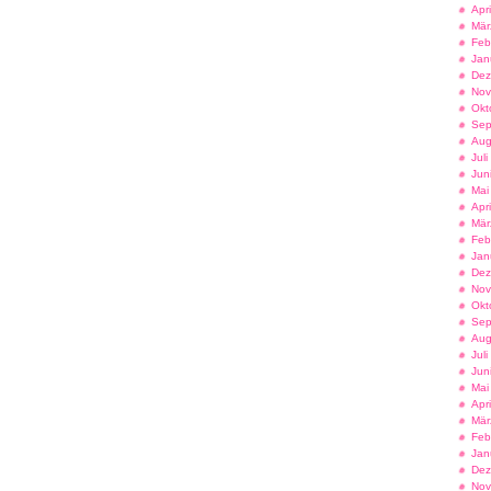
Apr
Mär
Feb
Jan
Dez
Nov
Okt
Sep
Aug
Jul
Jun
Mai
Apr
Mär
Feb
Jan
Dez
Nov
Okt
Sep
Aug
Jul
Jun
Mai
Apr
Mär
Feb
Jan
Dez
Nov