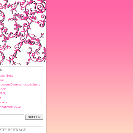
EN
piel-Seite
erie
ressum/Datenschutzerklärung
bbeln
.P.S.
t
r uns
hnachten 2012
STE BEITRÄGE