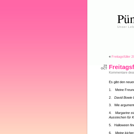
Pün
Unser Leb
«
Freitagsfüller 
Freitags
29
OCT
Kommentare deakt
Es gibt den neuen
1. Meine Freun
2.
David Bowie l
3. Wie argument
4.
Margarine sta
Ausstechen für 
5. Halloween fi
6.
Meine kiche