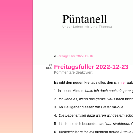
Püntanell
Unser Leben mit Lina-Theresa
«
Freitagsfüller 2022-12-16
Freitagsfüller 2022-12-23
23
DEC
für
Kommentare deaktiviert
Freitagsfüller
2022-
Es gibt den neuen Freitagsfüller, den ich
hier
aufg
12-
23
1. In letzter Minute
hatte ich doch noch ein paar
2.
Ich liebe es, wenn das ganze Haus nach fris
3. An Heiligabend essen wir
Braten&Klöße
.
4.
Die Lebensmittel dazu waren wir gestern sch
5. Ich freue mich besonders auf
das strahlende 
6.
Vielleicht fahre ich mit meinem neuen Auto ja