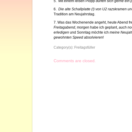
5. Mit einem leisen Plopp
dürfen sich gerne ein 
6.
Die alte Schallplatte (!) von U2 razskramen u
Tradition am Neujahrstag.
7. Was das Wochenende angeht, heute Abend fre
Freitagabend
, morgen habe ich geplant,
auch no
erledigen
und Sonntag möchte ich
meine Neujahs
gewohnten Speed absolvieren
!
Category(s):
Freitagsfüller
Comments are closed.