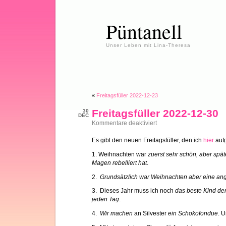
Püntanell
Unser Leben mit Lina-Theresa
«
Freitagsfüller 2022-12-23
Freitagsfüller 2022-12-30
30
DEC
für
Kommentare deaktiviert
Freitagsfüller
2022-
Es gibt den neuen Freitagsfüller, den ich
hier
aufg
12-
30
1. Weihnachten war
zuerst sehr schön, aber spä
Magen rebelliert hat
.
2.
Grundsätzlich war Weihnachten aber eine 
3. Dieses Jahr muss ich noch
das beste Kind de
jeden Tag
.
4.
Wir machen
an Silvester
ein Schokofondue
. 