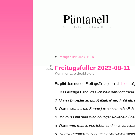
Püntanell
Unser Leben mit Lina-Theresa
«
Freitagsfüller 2023-08-04
Freitagsfüller 2023-08-11
11
AUG
für
Kommentare deaktiviert
Freitagsfüller
2023-
Es gibt den neuen Freitagsfüller, den ich
hier
aufg
08-
11
1. Das einzige Land
, das ich bald sehr dringend
2.
Meine Disziplin an der Süßigkeitenschublade is
3. Warum
kommt die Sonne jetzt erst um die Eck
4.
Ich muss mit dem Kind höufiger Vokabeln üb
5. Wann
wird man je verstehen und in Jever ste
6.
Den vorherigen Satz habe ich vor vielen vie