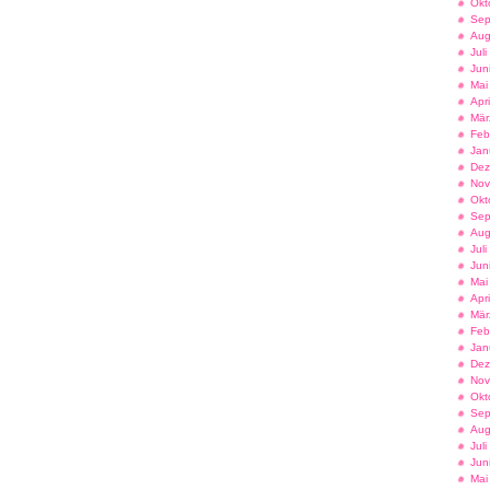
Okt
Sep
Aug
Jul
Jun
Mai
Apr
Mär
Feb
Jan
Dez
Nov
Okt
Sep
Aug
Jul
Jun
Mai
Apr
Mär
Feb
Jan
Dez
Nov
Okt
Sep
Aug
Jul
Jun
Mai