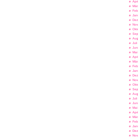
Apr
Mär
Feb
Jan
Dez
Nov
Okt
Sep
Aug
Jul
Jun
Mai
Apr
Mär
Feb
Jan
Dez
Nov
Okt
Sep
Aug
Jul
Jun
Mai
Apr
Mär
Feb
Jan
Dez
Nov