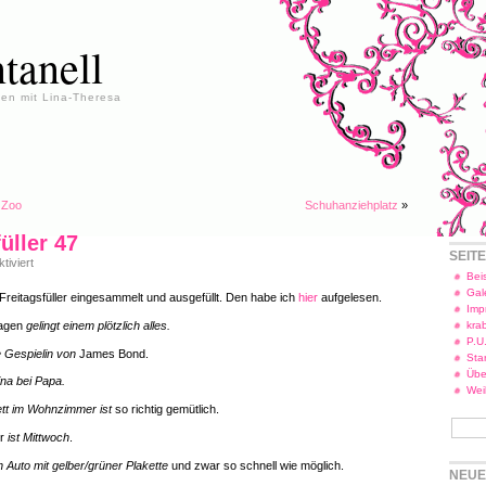
tanell
en mit Lina-Theresa
 Zoo
Schuhanziehplatz
»
üller 47
SEIT
für
iviert
Freitagsfüller
Beis
47
Gal
reitagsfüller eingesammelt und ausgefüllt. Den habe ich
hier
aufgelesen.
Imp
Tagen
gelingt einem plötzlich alles.
kra
P.U
e Gespielin von
James Bond.
Star
Übe
ina bei Papa.
Wei
tt im Wohnzimmer ist
so richtig gemütlich.
er
ist Mittwoch
.
n Auto mit gelber/grüner Plakette
und zwar so schnell wie möglich.
NEUE