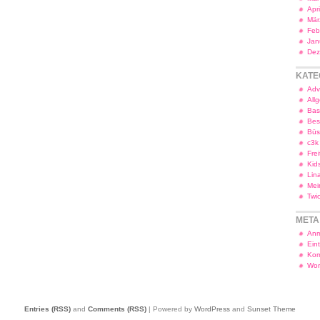
Apr
Mär
Feb
Jan
Dez
KATE
Adv
All
Bas
Bes
Bü
c3k
Frei
Kid
Lin
Mei
Twi
META
Anm
Ein
Kom
Wor
Entries (RSS)
and
Comments (RSS)
| Powered by
WordPress
and
Sunset Theme