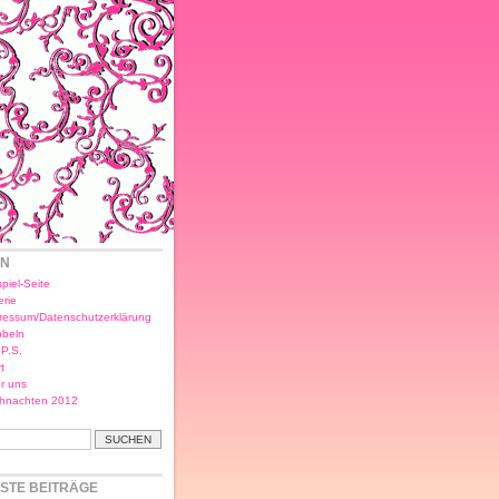
EN
piel-Seite
erie
ressum/Datenschutzerklärung
bbeln
.P.S.
t
r uns
hnachten 2012
STE BEITRÄGE