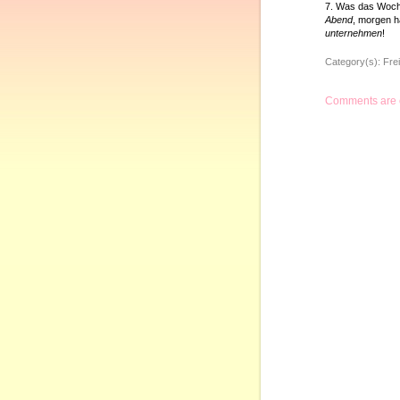
7. Was das Woch
Abend
, morgen h
unternehmen
!
Category(s):
Frei
Comments are 