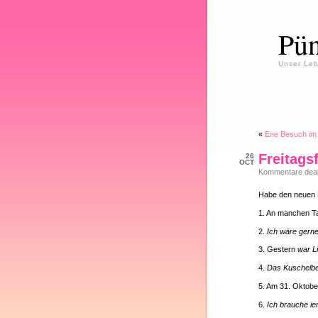
Pün
Unser Leb
«
Ene Besuch im
Freitagsf
26
OCT
Kommentare deakt
Habe den neuen F
1. An manchen 
2.
Ich wäre gern
3. Gestern
war L
4.
Das Kuschelbe
5. Am 31. Oktob
6.
Ich brauche ie