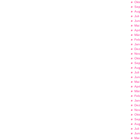
Okt
Sep
Aug
Jul
Jun
Mai
Apr
Mär
Feb
Jan
Dez
Nov
Okt
Sep
Aug
Jul
Jun
Mai
Apr
Mär
Feb
Jan
Dez
Nov
Okt
Sep
Aug
Jul
Jun
Mai