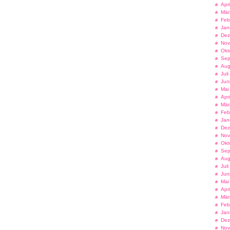
Apr
Mär
Feb
Jan
Dez
Nov
Okt
Sep
Aug
Jul
Jun
Mai
Apr
Mär
Feb
Jan
Dez
Nov
Okt
Sep
Aug
Jul
Jun
Mai
Apr
Mär
Feb
Jan
Dez
Nov