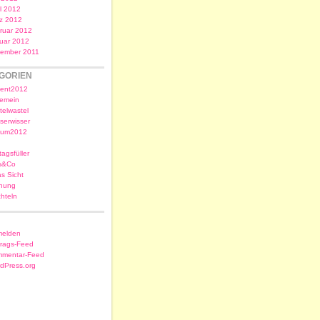
il 2012
z 2012
ruar 2012
uar 2012
ember 2011
GORIEN
ent2012
gemein
telwastel
serwisser
sum2012
tagsfüller
s&Co
as Sicht
nung
chteln
elden
trags-Feed
mentar-Feed
dPress.org