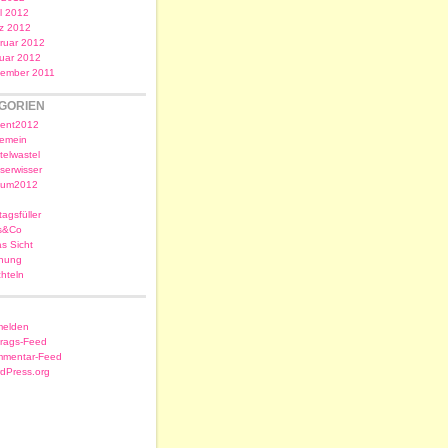
il 2012
z 2012
ruar 2012
uar 2012
ember 2011
GORIEN
ent2012
gemein
telwastel
serwisser
sum2012
tagsfüller
s&Co
as Sicht
nung
chteln
elden
trags-Feed
mentar-Feed
dPress.org