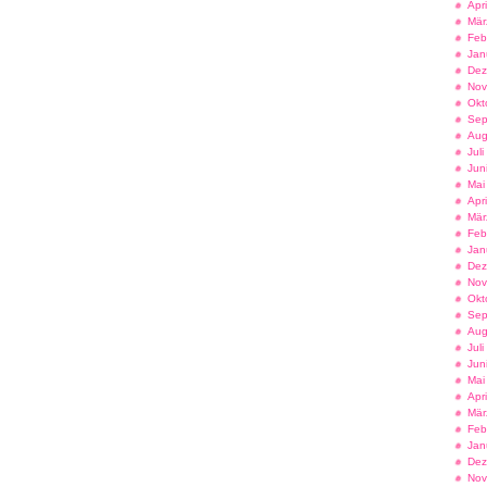
Apr
Mär
Feb
Jan
Dez
Nov
Okt
Sep
Aug
Jul
Jun
Mai
Apr
Mär
Feb
Jan
Dez
Nov
Okt
Sep
Aug
Jul
Jun
Mai
Apr
Mär
Feb
Jan
Dez
Nov