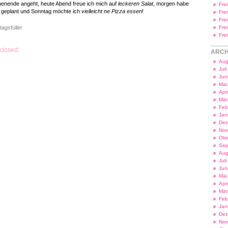
enende angeht, heute Abend freue ich mich auf
leckeren Salat
, morgen habe
Fre
é
geplant und Sonntag möchte ich
vielleicht ne Pizza essen
!
Fre
Fre
tagsfüller
Fre
Fre
closed.
ARCH
Aug
Jul
Jun
Mai
Apr
Mär
Feb
Jan
Dez
Nov
Okt
Sep
Aug
Jul
Jun
Mai
Apr
Mär
Feb
Jan
Dez
Nov