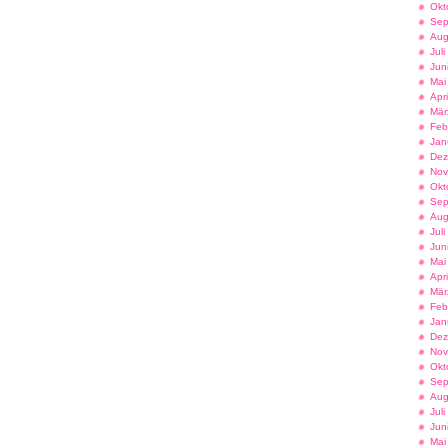
Okt
Sep
Aug
Jul
Jun
Mai
Apr
Mär
Feb
Jan
Dez
Nov
Okt
Sep
Aug
Jul
Jun
Mai
Apr
Mär
Feb
Jan
Dez
Nov
Okt
Sep
Aug
Jul
Jun
Mai