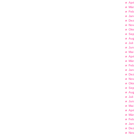
Apr
Mär
Feb
Jan
Dez
Nov
Okt
Sep
Aug
Jul
Jun
Mai
Apr
Mär
Feb
Jan
Dez
Nov
Okt
Sep
Aug
Jul
Jun
Mai
Apr
Mär
Feb
Jan
Dez
Nov