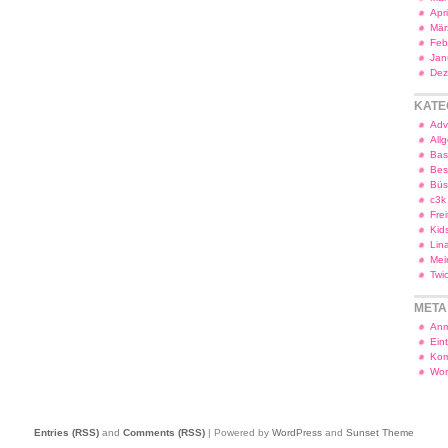
Apr
Mär
Feb
Jan
Dez
KATE
Adv
All
Bas
Bes
Bü
c3k
Frei
Kid
Lin
Mei
Twi
META
Anm
Ein
Kom
Wor
Entries (RSS)
and
Comments (RSS)
| Powered by
WordPress
and
Sunset Theme