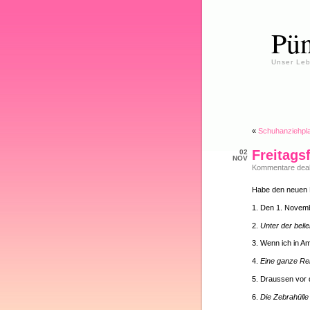
Pün
Unser Leb
«
Schuhanziehpl
Freitagsf
02
NOV
Kommentare deakt
Habe den neuen F
1. Den 1. Nove
2.
Unter der bel
3. Wenn ich in A
4.
Eine ganze Re
5. Draussen vor
6.
Die Zebrahüll