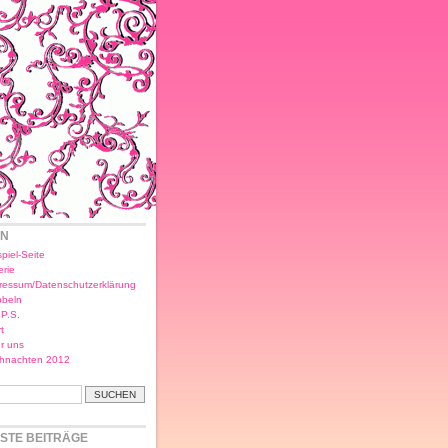
EN
piel-Seite
erie
ressum/Datenschutzerklärung
bbeln
.P.S.
t
r uns
hnachten 2012
STE BEITRÄGE