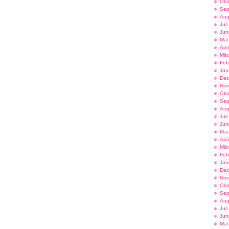
Okt
Sep
Aug
Jul
Jun
Mai
Apr
Mär
Feb
Jan
Dez
Nov
Okt
Sep
Aug
Jul
Jun
Mai
Apr
Mär
Feb
Jan
Dez
Nov
Okt
Sep
Aug
Jul
Jun
Mai