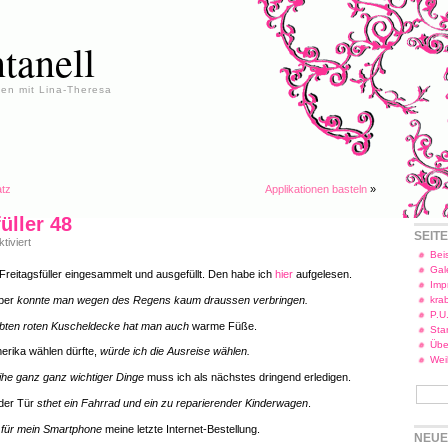
tanell
en mit Lina-Theresa
atz
Applikationen basteln
»
üller 48
SEIT
für
iviert
Freitagsfüller
Beis
48
Gal
reitagsfüller eingesammelt und ausgefüllt. Den habe ich
hier
aufgelesen.
Imp
mber
konnte man wegen des Regens kaum draussen verbringen.
kra
P.U
iebten roten Kuscheldecke hat man auch
warme Füße.
Star
Übe
merika wählen dürfte,
würde ich die Ausreise wählen.
Wei
ihe ganz ganz wichtiger Dinge
muss ich als nächstes dringend erledigen.
 der Tür
sthet ein Fahrrad und ein zu reparierender Kinderwagen
.
e für mein Smartphone
meine letzte Internet-Bestellung.
NEUE