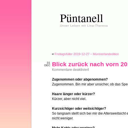
Püntanell
Unser Leben mit Lina-Theresa
«
Freitagsfüller 2019-12-27 – Münsterlandedition
Blick zurück nach vorn 2
31
DEC
für
Kommentare deaktiviert
Blick
zurück
Zugenommen oder abgenommen?
nach
Zugenommen. Bin mir aber unsicher, ob das Spe
vorn
2019
Haare länger oder kürzer?
Kürzer, aber nicht viel.
Kurzsichtiger oder weitsichtiger?
So langsam stellt sich bei mir die Altersweitsicht 
nicht weniger.