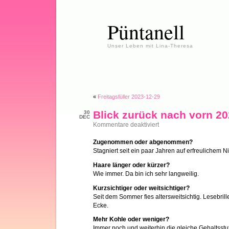
Püntanell
Unser Leben mit Lina-Theresa
«
Freitagsfüller 2023-12-29
Blick zurück nach vorn 2
30
DEC
für
Kommentare deaktiviert
Blick
zurück
Zugenommen oder abgenommen?
nach
Stagniert seit ein paar Jahren auf erfreulichem N
vorn
2023
Haare länger oder kürzer?
Wie immer. Da bin ich sehr langweilig.
Kurzsichtiger oder weitsichtiger?
Seit dem Sommer fies altersweitsichtig. Lesebrill
Ecke.
Mehr Kohle oder weniger?
Immer noch und weiterhin die gleiche Gehaltsstuf