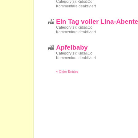
Category(s):
Kids&Co
für
Kommentare deaktiviert
Drei
Osterhasen
halten
Ein Tag voller Lina-Abent
17
Mittagsschlaf
FEB
Category(s):
Kids&Co
für
Kommentare deaktiviert
Ein
Tag
voller
Apfelbaby
09
Lina-
FEB
Abenteuer
Category(s):
Kids&Co
für
Kommentare deaktiviert
Apfelbaby
« Older Entries