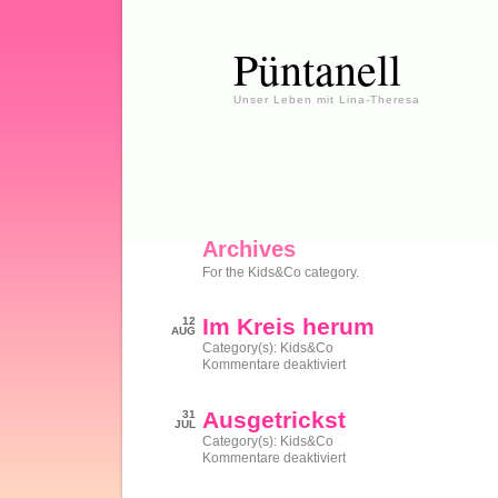
Püntanell
Unser Leben mit Lina-Theresa
Archives
For the Kids&Co category.
Im Kreis herum
12
AUG
Category(s):
Kids&Co
für
Kommentare deaktiviert
Im
Kreis
herum
Ausgetrickst
31
JUL
Category(s):
Kids&Co
für
Kommentare deaktiviert
Ausgetrickst